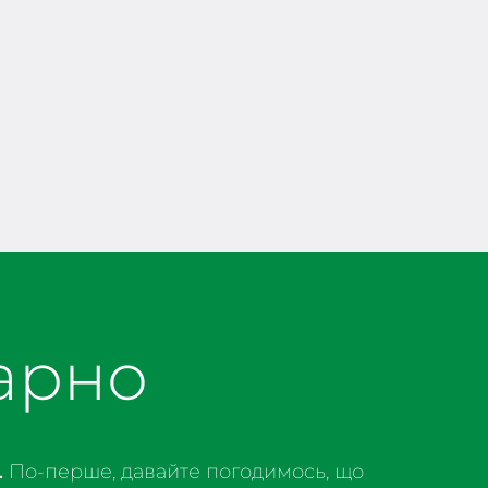
гарно
.
По-перше, давайте погодимось, що