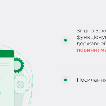
Згідно За
функціону
державної”
повинні м
Посиланн