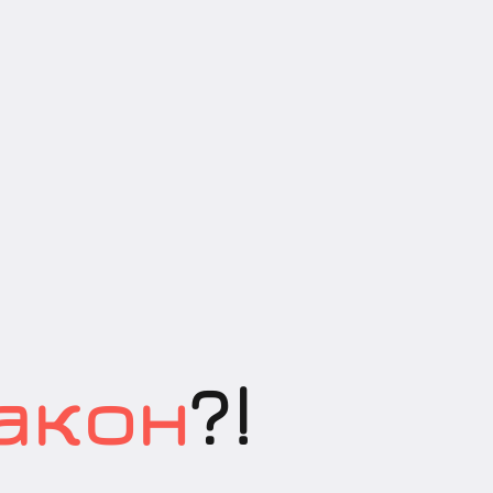
акон
?!