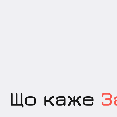
Що каже
З