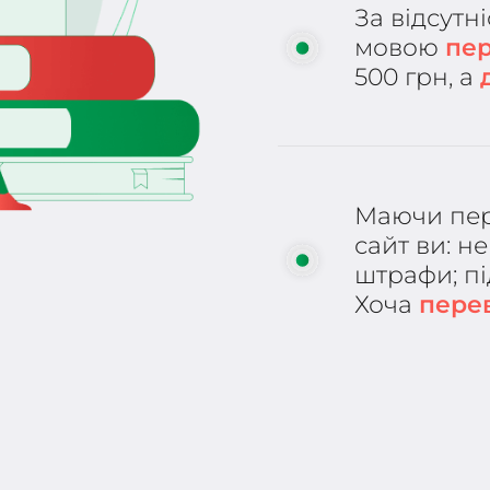
За відсутн
мовою
пе
500 грн, а
Маючи пер
сайт ви: н
штрафи; під
Хоча
перев