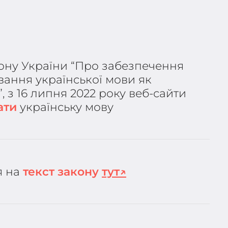
кону України “Про забезпечення
вання української мови як
, з 16 липня 2022 року веб-сайти
ати
українську мову
я на
текст закону
тут↗